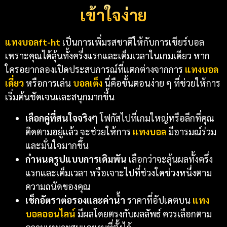
เข้าใจง่าย
แทงบอลft-ht
เป็นการเพิ่มรสชาติให้กับการเชียร์บอล
เพราะคุณได้ลุ้นทั้งครึ่งแรกและเต็มเวลาในเกมเดียว หาก
ใครอยากลองเปิดประสบการณ์ที่แตกต่างจากการ
แทงบอล
เดี่ยว
หรือการเล่น
บอลเต็ง
นี่คือขั้นตอนง่าย ๆ ที่ช่วยให้การ
เริ่มต้นชัดเจนและสนุกมากขึ้น
เลือกคู่ที่สนใจจริงๆ
โฟกัสไปที่เกมใหญ่หรือลีกที่คุณ
ติดตามอยู่แล้ว จะช่วยให้การ
แทงบอล
มีอารมณ์ร่วม
และมั่นใจมากขึ้น
กำหนดรูปแบบการเดิมพัน
เลือกว่าจะลุ้นผลทั้งครึ่ง
แรกและเต็มเวลา หรือเจาะไปที่ช่วงใดช่วงหนึ่งตาม
ความถนัดของคุณ
เช็กอัตราต่อรองและค่าน้ำ
ราคาที่อัปเดตบน
แทง
บอลออนไลน์
มีผลโดยตรงกับผลลัพธ์ ควรเลือกตาม