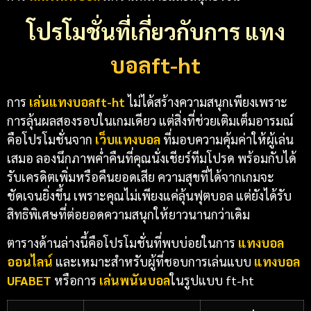
โปรโมชั่นที่เกี่ยวกับการ แทง
บอลft-ht
การ
เล่นแทงบอลft-ht
ไม่ได้สร้างความสนุกเพียงเพราะ
การลุ้นผลสองรอบในเกมเดียว แต่สิ่งที่ช่วยเติมเต็มอารมณ์
คือโปรโมชั่นจาก
เว็บแทงบอล
ที่มอบความคุ้มค่าให้ผู้เล่น
เสมอ ลองนึกภาพค่ำคืนที่คุณนั่งเชียร์ทีมโปรด พร้อมกับได้
รับเครดิตเพิ่มหรือคืนยอดเสีย ความสุขที่ได้จากเกมจะ
ชัดเจนยิ่งขึ้น เพราะคุณไม่เพียงแค่ลุ้นฟุตบอล แต่ยังได้รับ
สิทธิพิเศษที่ต่อยอดความสนุกให้ยาวนานกว่าเดิม
ตารางด้านล่างนี้คือโปรโมชั่นที่พบบ่อยในการ
แทงบอล
ออนไลน์
และเหมาะสำหรับผู้ที่ชอบการเล่นแบบ
แทงบอล
UFABET
หรือการ
เล่นพนันบอล
ในรูปแบบ ft-ht