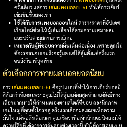
ครั้งเดียว แต่การ
เล่นแทงบอลft-ht
ทำให้การเชียร์
เข้มข้นขึ้นสองเท่า
ใช้ได้กับการแทงบอลออนไลน์
ตารางราคาที่อัปเดต
เรียลไทม์ช่วยให้ผู้เล่นเลือกได้ตามความเหมาะสม
และปรับตามสถานการณ์เกม
เหมาะกับผู้ที่ชอบความตื่นเต้นต่อเนื่อง
เพราะคุณไม่
ต้องรอจนจบเกมถึงจะรู้ผล แต่ได้ลุ้นตั้งแต่ครึ่งแรก
จนถึงวินาทีสุดท้าย
ตัวเลือกการทายผลบอลยอดนิยม
การ
เล่นแทงบอลft-ht
คือรูปแบบที่ทำให้การเชียร์บอลมี
สีสันกว่าที่เคย เพราะคุณไม่ได้ลุ้นแค่ผลสุดท้าย แต่ยังมีทาง
เลือกมากมายให้กำหนดเองตามสไตล์ที่ชอบ ลองนึกภาพ
เกมใหญ่ที่คุณตั้งใจรอดู ครึ่งแรกเลือกผลเสมอเพื่อความ
มั่นใจ แต่พอถึงเต็มเวลา คุณเชื่อว่าทีมเจ้าบ้านจะปิดเกมได้
ความรู้สึกที่ได้จากการลุ้นสองช่วงเวลานี้ ทำให้การเล่นแบบ