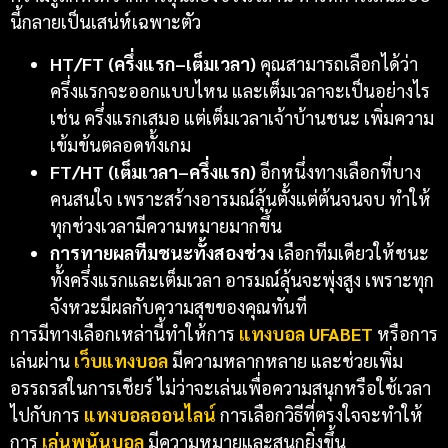
นี้กลายเป็นเสน่ห์เฉพาะตัว
HT/FT (ครึ่งแรก–เต็มเวลา)
คุณสามารถเลือกได้ว่า
ครึ่งแรกจะออกแบบไหน และเต็มเวลาจะเป็นอย่างไร
เช่น ครึ่งแรกเสมอ แต่เต็มเวลาเจ้าบ้านชนะ เพิ่มความ
เข้มข้นตลอดทั้งเกม
FT/HT (เต็มเวลา–ครึ่งแรก)
อีกหนึ่งทางเลือกที่บาง
คนสนใจ เพราะสร้างอารมณ์ลุ้นตั้งแต่ต้นจนจบ ทำให้
ทุกช่วงเวลามีความหมายมากขึ้น
การทายผลทีมชนะทั้งสองช่วง
เลือกทีมเดียวให้ชนะ
ทั้งครึ่งแรกและเต็มเวลา อารมณ์ลุ้นจะพุ่งสูง เพราะทุก
จังหวะมีผลกับความสุขของคุณทันที
การมีทางเลือกเหล่านี้ทำให้การ
แทงบอล UFABET
หรือการ
เล่นผ่าน
เว็บแทงบอล
มีความหลากหลาย และช่วยเพิ่ม
อรรถรสในการเชียร์ ไม่ว่าจะเล่นเพื่อความสนุกหรือใช้เวลา
ไปกับการ
แทงบอลออนไลน์
การเลือกวิธีที่ตรงใจจะทำให้
การ
เล่นพนันบอล
มีความหมายและสนุกยิ่งขึ้น