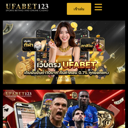
เข้าเล่น