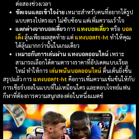
ต่อสองช่วงเวลา
ชัดเจนและเข้าใจง่าย
เหมาะสำหรับคนที่อยากได้รูป
แบบตรงไปตรงมา ไม่ซับซ้อน แต่เพิ่มความเร้าใจ
แตกต่างจากบอลเดี่ยว
การ
แทงบอลเดี่ยว
หรือ
บอล
เต็ง
ลุ้นเพียงผลสุดท้าย แต่
แทงบอลft-ht
ทำให้คุณ
ได้ลุ้นมากกว่านั้นในเกมเดียว
เหมาะกับการเล่นผ่าน แทงบอลออนไลน์
เพราะ
สามารถเลือกได้ตามตารางราคาที่อัปเดตแบบเรียล
ไทม์ ทำให้การ
เล่นพนันบอลออนไลน์
ตื่นเต้นยิ่งขึ้น
สรุปแล้ว การ
แทงบอลft-ht
คือการเพิ่มความเข้มข้นให้กับ
การเชียร์บอลในแบบที่ไม่เหมือนใคร และตอบโจทย์แฟน
กีฬาที่ต้องการความสนุกสองต่อในหนึ่งแมตช์