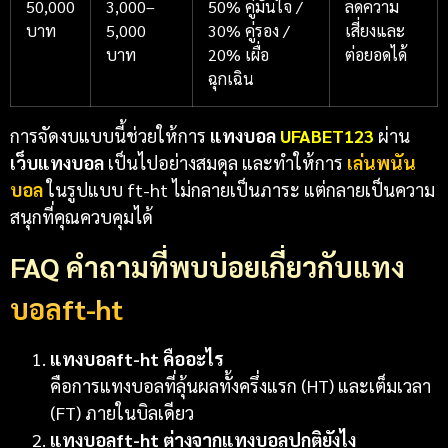
50,000
3,000–
50% คู่มั่นใจ /
ลดความ
บาท
5,000
30% คู่รอง /
เสี่ยงและ
บาท
20% เผื่อ
ต่อยอดได้
ฉุกเฉิน
การจัดงบแบบนี้ช่วยให้การ
แทงบอล
UFABET123
ผ่าน
เว็บแทงบอล
เป็นไปอย่างสมดุล และทำให้การ
เล่นพนัน
บอล
ในรูปแบบ ft-ht ไม่กลายเป็นภาระ แต่กลายเป็นความ
สนุกที่คุณควบคุมได้
FAQ คำถามที่พบบ่อยเกี่ยวกับแทง
บอลft-ht
แทงบอลft-ht คืออะไร
คือการแทงบอลที่ลุ้นผลทั้งครึ่งแรก (HT) และเต็มเวลา
(FT) ภายในบิลเดียว
แทงบอลft-ht ต่างจากแทงบอลปกติยังไง