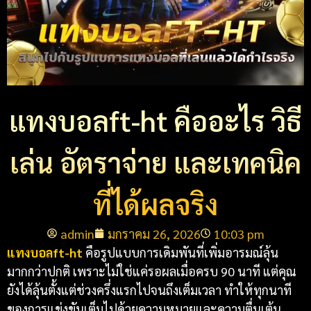
แทงบอลft-ht คืออะไร วิธี
เล่น อัตราจ่าย และเทคนิค
ที่ได้ผลจริง
admin
มกราคม 26, 2026
10:03 pm
แทงบอลft-ht
คือรูปแบบการเดิมพันที่เพิ่มอารมณ์ลุ้น
มากกว่าปกติ เพราะไม่ใช่แค่รอผลเมื่อครบ 90 นาที แต่คุณ
ยังได้ลุ้นตั้งแต่ช่วงครึ่งแรกไปจนถึงเต็มเวลา ทำให้ทุกนาที
ของการแข่งขันเต็มไปด้วยความหมายและความตื่นเต้น