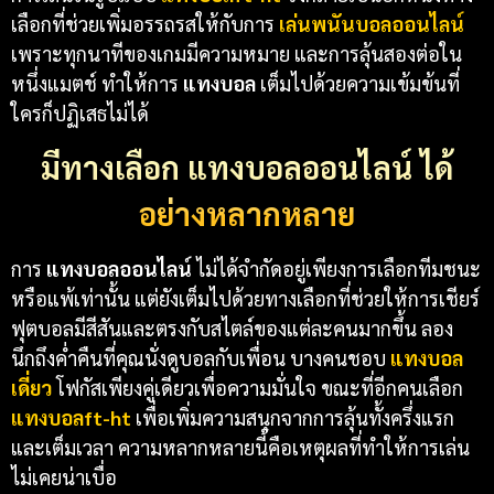
เลือกที่ช่วยเพิ่มอรรถรสให้กับการ
เล่นพนันบอลออนไลน์
เพราะทุกนาทีของเกมมีความหมาย และการลุ้นสองต่อใน
หนึ่งแมตช์ ทำให้การ
แทงบอล
เต็มไปด้วยความเข้มข้นที่
ใครก็ปฏิเสธไม่ได้
มีทางเลือก แทงบอลออนไลน์ ได้
อย่างหลากหลาย
การ
แทงบอลออนไลน์
ไม่ได้จำกัดอยู่เพียงการเลือกทีมชนะ
หรือแพ้เท่านั้น แต่ยังเต็มไปด้วยทางเลือกที่ช่วยให้การเชียร์
ฟุตบอลมีสีสันและตรงกับสไตล์ของแต่ละคนมากขึ้น ลอง
นึกถึงค่ำคืนที่คุณนั่งดูบอลกับเพื่อน บางคนชอบ
แทงบอล
เดี่ยว
โฟกัสเพียงคู่เดียวเพื่อความมั่นใจ ขณะที่อีกคนเลือก
แทงบอลft-ht
เพื่อเพิ่มความสนุกจากการลุ้นทั้งครึ่งแรก
และเต็มเวลา ความหลากหลายนี้คือเหตุผลที่ทำให้การเล่น
ไม่เคยน่าเบื่อ