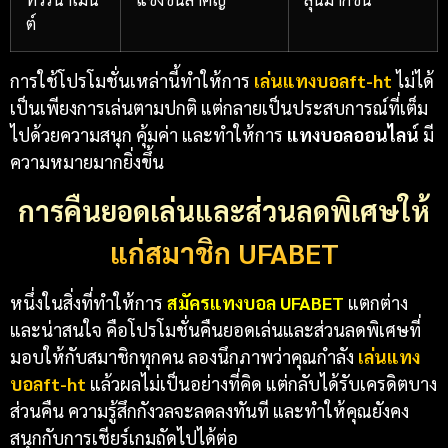
ต์
การใช้โปรโมชั่นเหล่านี้ทำให้การ
เล่นแทงบอลft-ht
ไม่ได้
เป็นเพียงการเล่นตามปกติ แต่กลายเป็นประสบการณ์ที่เต็ม
ไปด้วยความสนุก คุ้มค่า และทำให้การ
แทงบอลออนไลน์
มี
ความหมายมากยิ่งขึ้น
การคืนยอดเล่นและส่วนลดพิเศษให้
แก่สมาชิก UFABET
หนึ่งในสิ่งที่ทำให้การ
สมัคร
แทงบอล UFABET
แตกต่าง
และน่าสนใจ คือโปรโมชั่นคืนยอดเล่นและส่วนลดพิเศษที่
มอบให้กับสมาชิกทุกคน ลองนึกภาพว่าคุณกำลัง
เล่นแทง
บอลft-ht
แล้วผลไม่เป็นอย่างที่คิด แต่กลับได้รับเครดิตบาง
ส่วนคืน ความรู้สึกกังวลจะลดลงทันที และทำให้คุณยังคง
สนุกกับการเชียร์เกมถัดไปได้ต่อ