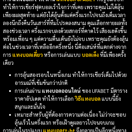
ทำให้การเชียร์ฟุตบอลเร้าใจกว่าที่เคย เพราะคุณไม่ได้ลุ้น
เพียงผลสุดท้าย แต่ยังได้ลุ้นตั้งแต่ครึ่งแรกไปจนถึงเต็มเวลา
ลองนึกถึงคืนวันเสาร์ที่ทีมโปรดลงสนาม คุณเลือกทายผลทั้ง
สองช่วงเวลา ครึ่งแรกจบลงด้วยสกอร์ที่คาดไว้ เสียงเฮดังขึ้น
พร้อมเพื่อน ๆ แต่ความตื่นเต้นยังไม่จบ เพราะคุณยังต้องลุ้น
ต่อในช่วงเวลาที่เหลืออีกครึ่งหนึ่ง นี่คือเสน่ห์ที่แตกต่างจาก
การ
แทงบอลเดี่ยว
หรือการเล่นแบบ
บอลเต็ง
ที่มีเพียงครั้ง
เดียว
การลุ้นสองรอบในหนึ่งเกม ทำให้การเชียร์เต็มไปด้วย
อารมณ์ที่เข้มข้นกว่าปกติ
การเล่นผ่าน
แทงบอลออนไลน์
ของ UFABET มีตาราง
ราคาอัปเดต ทำให้การเลือก
วิธีแทงบอล
แบบนี้ยิ่ง
สนุกและมั่นใจ
เหมาะสำหรับผู้ที่ต้องการความต่อเนื่อง ไม่ว่าจะชอบ
ลุ้นเร็วในครึ่งแรก หรือเฝ้าดูผลยาวไปจนจบเกม
การเล่นในรูปแบบ
แทงบอลft-ht
จึงกลายเป็นอีกหนึ่งทาง