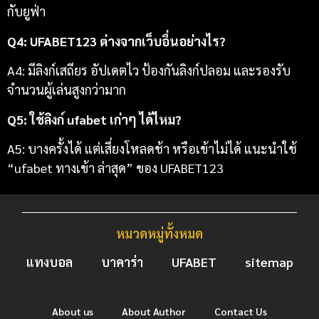
กับยูฟ่า
Q4: UFABET123 ต่างจากเว็บอื่นอย่างไร?
A4: มีลิงก์เสถียร อัปเดตไว ป้องกันลิงก์ปลอม และรองรับ
จำนวนผู้เล่นสูงกว่ามาก
Q5: ใช้ลิงก์ ufabet เก่าๆ ได้ไหม?
A5: บางครั้งได้ แต่เสี่ยงโหลดช้า หรือเข้าไม่ได้ แนะนำใช้
“ufabet ทางเข้า ล่าสุด” ของ UFABET123
หมวดหมู่ทั้งหมด
แทงบอล
บาคาร่า
UFABET
sitemap
About us
About Author
Contact Us