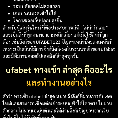
ระบบตัดยอดไม่ตรงเวลา
เกมบางหมวดเข้าไม่ได้
โอกาสเจอเว็บปลอมสูงขึ้น
สำหรับผู้เล่นรุ่นใหม่ นี่คือประสบการณ์ที่ “ไม่น่ารักเลย”
และเป็นสิ่งที่ทุกคนพยายามหลีกเลี่ยง
แต่เมื่อใช้ลิงก์ที่ถูก
ต้อง เช่นลิงก์ของ
UFABET123
ปัญหาเหล่านี้จะลดลงทันที
เพราะเป็นเว็บที่มีการซิงก์ลิงก์ตรงกับระบบหลักของ ufabet
และมีทีมงานคอยอัปเดตลิงก์ล่าสุดทุกวัน
ufabet ทางเข้า ล่าสุด คืออะไร
และทำงานอย่างไร
คำว่า ทางเข้า ufabet ล่าสุด หมายถึงลิงก์ที่ผ่านการอัปเดต
ใหม่และสามารถเชื่อมต่อเข้าระบบยูฟ่าได้โดยตรง ไม่ผ่าน
ตัวกลาง ไม่ผ่านเอเย่นต์ และไม่ผ่านลิงก์เชิญชวนจากเว็บ
ทั่วไปที่ไม่ได้รับสิทธิ์จากยูฟ่า