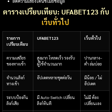
ลดความเสี่ยงโดนขโมยข้อมูล
ตารางเปรียบเทียบ: UFABET123 กับ
เว็บทั่วไป
รายการ
UFABET123
เว็บทั่วไป
เปรียบเทียบ
ความเสถียร
สูงมาก โหลดเร็ว รองรับ
ปานกลาง–
ของทางเข้า
ผู้ใช้จำนวนมาก
ต่ำ ล่มบ่อย
จำนวนลิงก์
อัปเดตหลายชุดต่อวัน
มีน้อย / ไม่
ทางเข้า
อัปเดต
ระบบป้องกัน
มี Auto-Switch เปลี่ยน
ไม่มี ต้อง
ลิงก์เสีย
ลิงก์ทันที
เปลี่ยนเอง