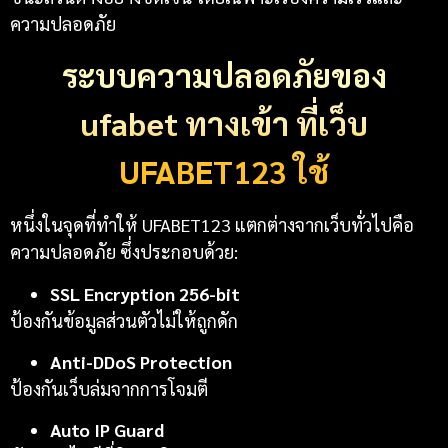
ความปลอดภัย
ระบบความปลอดภัยของ
ufabet ทางเข้า ที่เว็บ
UFABET123 ใช้
หนึ่งในจุดที่ทำให้ UFABET123 แตกต่างจากเว็บทั่วไปคือ
ความปลอดภัย ซึ่งประกอบด้วย:
SSL Encryption 256-bit
ป้องกันข้อมูลส่วนตัวไม่ให้ถูกดัก
Anti-DDoS Protection
ป้องกันเว็บล่มจากการโจมตี
Auto IP Guard