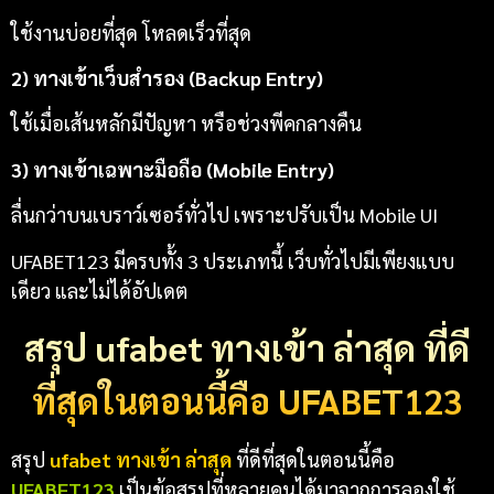
ใช้งานบ่อยที่สุด โหลดเร็วที่สุด
2) ทางเข้าเว็บสำรอง (Backup Entry)
ใช้เมื่อเส้นหลักมีปัญหา หรือช่วงพีคกลางคืน
3) ทางเข้าเฉพาะมือถือ (Mobile Entry)
ลื่นกว่าบนเบราว์เซอร์ทั่วไป เพราะปรับเป็น Mobile UI
UFABET123 มีครบทั้ง 3 ประเภทนี้
เว็บทั่วไปมีเพียงแบบ
เดียว และไม่ได้อัปเดต
สรุป ufabet ทางเข้า ล่าสุด ที่ดี
ที่สุดในตอนนี้คือ UFABET123
สรุป
ufabet ทางเข้า ล่าสุด
ที่ดีที่สุดในตอนนี้คือ
UFABET123
เป็นข้อสรุปที่หลายคนได้มาจากการลองใช้