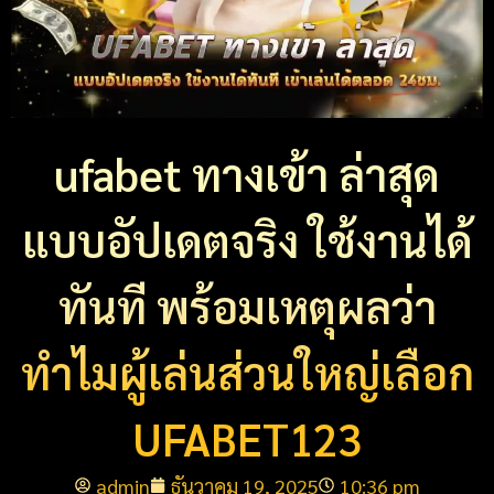
ufabet ทางเข้า ล่าสุด
แบบอัปเดตจริง ใช้งานได้
ทันที พร้อมเหตุผลว่า
ทำไมผู้เล่นส่วนใหญ่เลือก
UFABET123
admin
ธันวาคม 19, 2025
10:36 pm