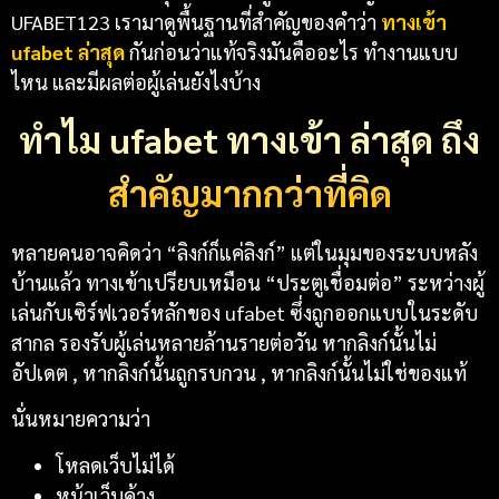
UFABET123 เรามาดูพื้นฐานที่สำคัญของคำว่า
ทางเข้า
ufabet ล่าสุด
กันก่อนว่าแท้จริงมันคืออะไร ทำงานแบบ
ไหน และมีผลต่อผู้เล่นยังไงบ้าง
ทำไม ufabet ทางเข้า ล่าสุด ถึง
สำคัญมากกว่าที่คิด
หลายคนอาจคิดว่า “ลิงก์ก็แค่ลิงก์” แต่ในมุมของระบบหลัง
บ้านแล้ว ทางเข้าเปรียบเหมือน “ประตูเชื่อมต่อ” ระหว่างผู้
เล่นกับเซิร์ฟเวอร์หลักของ ufabet ซึ่งถูกออกแบบในระดับ
สากล รองรับผู้เล่นหลายล้านรายต่อวัน
หากลิงก์นั้นไม่
อัปเดต ,
หากลิงก์นั้นถูกรบกวน ,
หากลิงก์นั้นไม่ใช่ของแท้
นั่นหมายความว่า
โหลดเว็บไม่ได้
หน้าเว็บค้าง