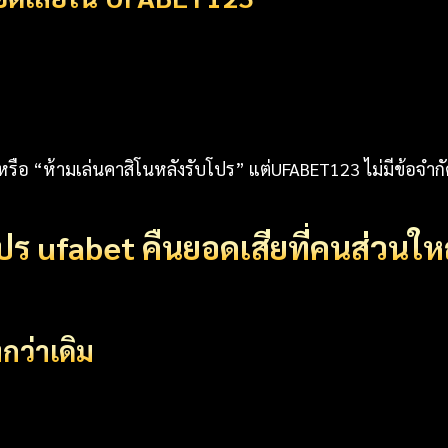
หรือ “ห้ามเล่นคาสิโนหลังรับโปร”
แต่UFABET123 ไม่มีข้อจำ
ปร ufabet คืนยอดเสียที่คนส่วนใหญ่
กว่าเดิม