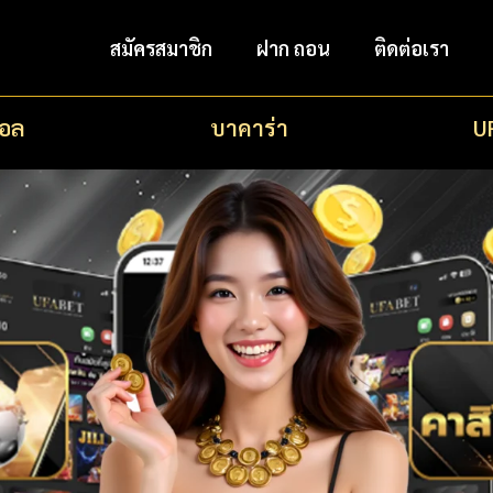
สมัครสมาชิก
ฝาก ถอน
ติดต่อเรา
อล
บาคาร่า
U