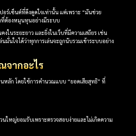
ร์เซ็นต์ที่ดึงดูดใจเท่านั้น แต่เพราะ “มันช่วย
าที่ต้องหมุนทุนอย่างมีระบบ
มมั่นคงในระยะยาว
และยิ่งในเว็บที่มีความเสถียร เช่น
นมั่นใจได้ว่าทุกการเล่นจะถูกนับรวมเข้าระบบอย่าง
นวณจากอะไร
นหลัก โดยใช้การคำนวณแบบ “ยอดเสียสุทธิ” ที่
ล่นส่วนใหญ่ยอมรับเพราะตรวจสอบง่ายและไม่เกิดความ