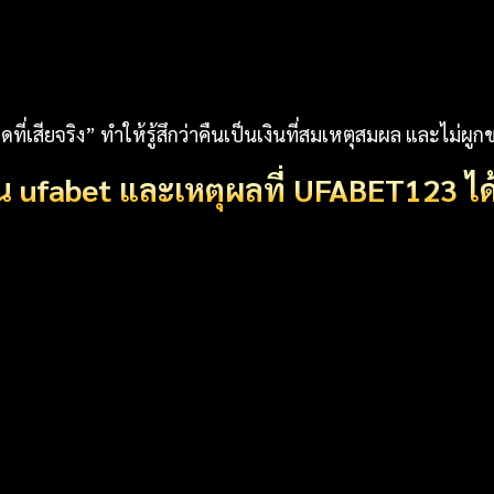
่เสียจริง” ทำให้รู้สึกว่าคืนเป็นเงินที่สมเหตุสมผล และไม่ผูก
บน ufabet และเหตุผลที่ UFABET123 ได