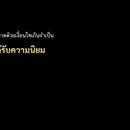
ขาดด้วยเงื่อนไขเกินจำเป็น
้รับความนิยม