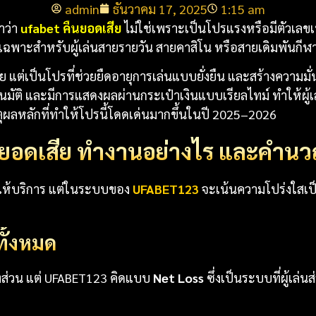
admin
ธันวาคม 17, 2025
1:15 am
ำว่า
ufabet คืนยอดเสีย
ไม่ใช่เพราะเป็นโปรแรงหรือมีตัวเลขเปอ
ดยเฉพาะสำหรับผู้เล่นสายรายวัน สายคาสิโน หรือสายเดิมพันกีฬ
ฟือย แต่เป็นโปรที่ช่วยยืดอายุการเล่นแบบยั่งยืน และสร้างควา
ติ และมีการแสดงผลผ่านกระเป๋าเงินแบบเรียลไทม์ ทำให้ผู้เล่
เหตุผลหลักที่ทำให้โปรนี้โดดเด่นมากขึ้นในปี 2025–2026
นยอดเสีย ทำงานอย่างไร และคำ
ี่ให้บริการ แต่ในระบบของ
UFABET123
จะเน้นความโปร่งใสเป็
ทั้งหมด
งส่วน แต่ UFABET123 คิดแบบ
Net Loss
ซึ่งเป็นระบบที่ผู้เ