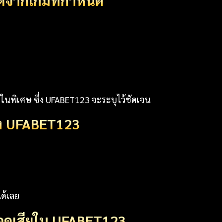
ยอดจากเกมที่กำหนด
ยในพิเศษ ซึ่ง UFABET123 จะระบุไว้ชัดเจน
ง UFABET123
ด้เลย
ยอดเสียใน UFABET123