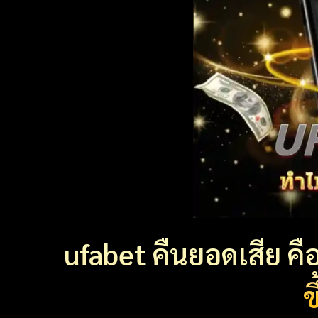
ufabet คืนยอดเสีย คื
ข