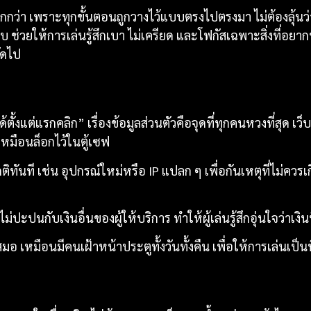
จมากกว่า เพราะทุกขั้นตอนถูกวางไว้แบบตรงไปตรงมา ไม่ต้องลุ้
ช่วยให้การเล่นรู้สึกเบา ไม่เครียด และโฟกัสเฉพาะสิ่งที่อยาก
ัดไป
ั้งแต่แรกคลิก” เรื่องข้อมูลส่วนตัวคือจุดที่ทุกคนหวงที่สุด เว
บเหมือนล็อกไว้ในตู้เซฟ
นที เช่น อุปกรณ์ใหม่หรือ IP แปลก ๆ เพื่อกันเหตุที่ไม่ควรเกิดต
่ปะปนกับเงินอื่นของผู้ให้บริการ ทำให้ผู้เล่นรู้สึกอุ่นใจว่าเง
อ เหมือนมีคนเฝ้าหน้าประตูทั้งวันทั้งคืน เพื่อให้การเล่นเป็นพ