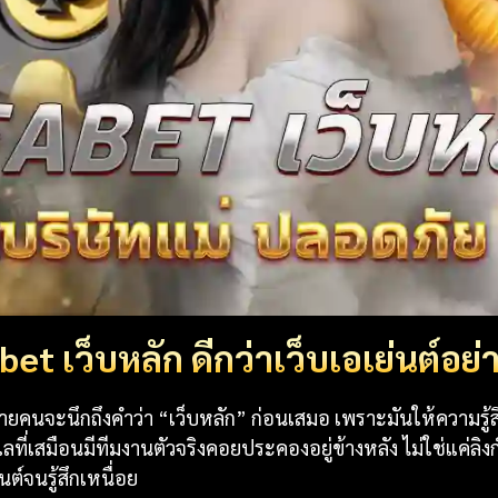
bet เว็บหลัก ดีกว่าเว็บเอเย่นต์อย่
ลายคนจะนึกถึงคำว่า “เว็บหลัก” ก่อนเสมอ เพราะมันให้ความรู้ส
ลที่เสมือนมีทีมงานตัวจริงคอยประคองอยู่ข้างหลัง ไม่ใช่แค่ลิงก์ท
ต์จนรู้สึกเหนื่อย