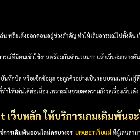
่น หรือเด้งออกตอนอยู่ช่วงสำคัญ ทำให้เสียอารมณ์ไปทั้งคืน เว
ารณ์ที่มีคนเข้าใช้งานพร้อมกันจำนวนมาก แล้วเว็บล่มกลางคัน ทำ
นทึกบิล หรือเช็กข้อมูล จะถูกคิวอย่างเป็นระบบจนแทบไม่รู้สึ
ให้เล่นได้ต่อเนื่อง เพราะมันช่วยลดความกังวลเรื่องเว็บเด้ง 
t เว็บหลัก ให้บริการเกมเดิมพันอะ
ซ์การเดิมพันออนไลน์ครบวงจร
UFABETเว็บแม่
ที่ผู้เล่นส