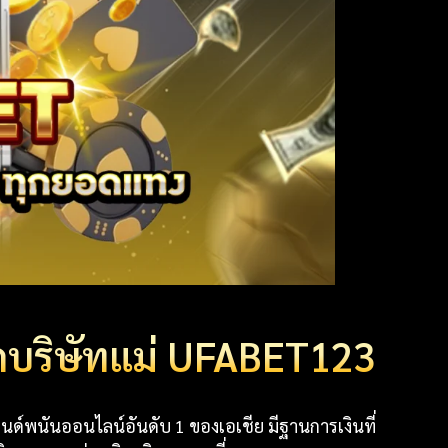
จากบริษัทแม่ UFABET123
รนด์พนันออนไลน์อันดับ 1 ของเอเชีย มีฐานการเงินที่