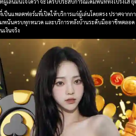
ล่นมั่นใจได้ว่า จะได้รับประสบการณ์เดิมพันที่ทั้งโปร่งใส ยุ
่เป็นแพลตฟอร์มที่เปิดให้บริการแก่ผู้เล่นโดยตรง ปราศจากกา
พนันครบทุกหมวด และบริการหลังบ้านระดับมืออาชีพตลอด 2
นเงินจริง