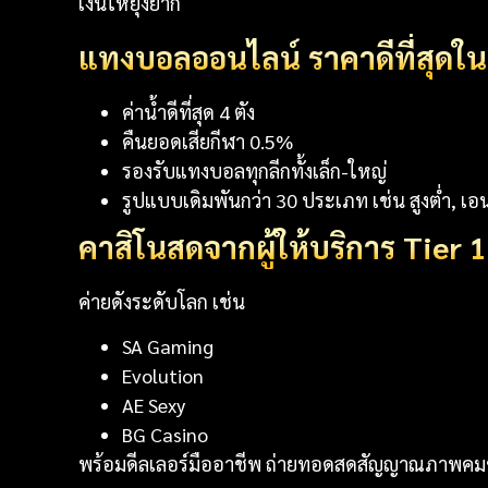
เงินให้ยุ่งยาก
แทงบอลออนไลน์ ราคาดีที่สุดใ
ค่าน้ำดีที่สุด 4 ตัง
คืนยอดเสียกีฬา 0.5%
รองรับแทงบอลทุกลีกทั้งเล็ก-ใหญ่
รูปแบบเดิมพันกว่า 30 ประเภท เช่น สูงต่ำ, เ
คาสิโนสดจากผู้ให้บริการ Tier 1
ค่ายดังระดับโลก เช่น
SA Gaming
Evolution
AE Sexy
BG Casino
พร้อมดีลเลอร์มืออาชีพ ถ่ายทอดสดสัญญาณภาพคม