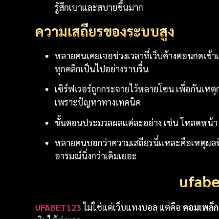
รู้สึกเบาและสบายขึ้นมาก
ความเสถียรของระบบสูง
หลายคนเคยเจอช่วงเวลาที่เว็บค้างตอนกดเข้าเล
ทุกคลิกเป็นไปอย่างราบรื่น
เซิร์ฟเวอร์ถูกกระจายไว้หลายโซน เพื่อกันเหตุก
เพราะปัญหาทางเทคนิค
ขั้นตอนประมวลผลแต่ละอย่าง เช่น โหลดหน้า บั
หลายคนบอกว่าความเสถียรนี่แหละคือเหตุผลที่ทำ
อารมณ์นิ่งกว่าเดิมเยอะ
ufabe
UFABET123
ไม่ใช่แค่เว็บแทงบอล แต่คือ
คอมเพล็ก