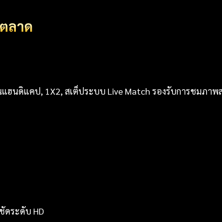
นตลาด
อนแฮนดิแคป, 1X2, สเต็ป
ระบบ Live Match รองรับการชมภาพส
ชัดระดับ HD