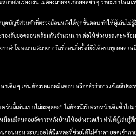
คือความสบายใจเรื่องเงิน ไม่ต้องมาคอยเช็กยอดซ้ำ ๆ ว่าจะเข้า
ดบัญชีส่วนตัวที่ตรวจย้อนหลังได้ทุกขั้นตอน ทำให้ผู้เล่นไม่รู้สึ
ะรองรับยอดถอนพร้อมกันจำนวนมาก ต่อให้ช่วงบอลเตะพร้อมกั
จากคำโฆษณา แต่มาจากวันที่ถอนกี่ครั้งก็ยังได้ครบทุกยอด เหมื
าเดิม ๆ เช่น ต้องรอแอดมินตอบ หรือกลัวว่าการแจ้งสลิปจะ
เค วันนี้เล่นแบบไม่สะดุดละ” ไม่ต้องนั่งรีเฟรชหน้าเดิมซ้ำไปม
นมีคนคอยจัดการหลังบ้านให้อย่างรวดเร็ว ทำให้ผู้เล่นรู้สึกมั
ถอนก่อนนอน ระบบออโต้นี่แหละที่ช่วยให้ไม่ค้างคา ยอดเข้าภ