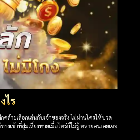
างไร
ึกคล้ายเลือกเล่นกับเจ้าของจริง ไม่ผ่านใครให้ปวด
างเข้าที่สุ่มเสี่ยงหายเมื่อไหร่ก็ไม่รู้ หลายคนเคยเจอ