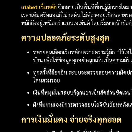
ufabet เว็บหลัก
จึงกลายเป็นพื้นที่ที่คนรู้สึกวางใ
เวลาเติมหรือถอนก็ไม่กดดัน ไม่ต้องคอยเช็กหลายรอบ 
หลักถึงอยู่เหนือกว่าแบบเอเย่นต์ โดยเริ่มจากหัวข้อถ
ความปลอดภัยระดับสูงสุด
หลายคนเลือกเว็บหลักเพราะความรู้สึก “ไว้ใจได้ต
บ้าน เพื่อให้ข้อมูลทุกอย่างถูกเก็บเป็นความลั
ทุกครั้งที่ล็อกอิน ระบบจะตรวจสอบความผิดปกติทั
โดนสวมรอย
เงินที่หมุนในระบบก็ถูกแยกเป็นสัดส่วนชัดเจน ไม
ฝั่งทีมงานเองมีการตรวจสอบโลจิชั่นย้อนหลังเสม
การเงินมั่นคง จ่ายจริงทุกยอด